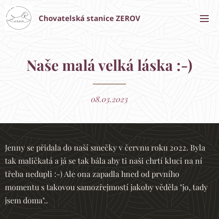
Chovatelská stanice ZEROV
Naše malá velká láska :-)
08.03.2023
Jenny se přidala do naší smečky v červnu roku 2022. Byla
tak maličkatá a já se tak bála aby ti naši chrtí kluci na ní
třeba nedupli :-) Ale ona zapadla hned od prvního
momentu s takovou samozřejmostí jakoby věděla "jo, tady
jsem doma"..