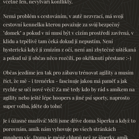
včetně fen, nevytváří konflikty.
Nemá problém s cestováním, v autě nezvrací, má svojí
cestovní kennelku kterou považuje za svůj bezpečný
"domek" a pokud v ní musí být v cizím prostředí zavřená, v
klidu a trpělivě tam čeká dokud jí nepustím. Není
hysterická když jí zmizím z očí, není ani zbytečně uštěkaná
a pokud už jí občas něco rozčílí, po okřiknutí přestane :-)
Občas jezdíme jen tak pro zábavu trénovat agility a musím
říct, že mě - i trenérku - fascinuje jakou má paměť a jak
rychle se učí nové věci! Za mě tedy kdo by rád s amíkem na
agility nebo ještě lépe hoopers a jiné psí sporty, naprosto
super volba, jděte do toho!
Je i úžasně mazlivá! Měli jsme dříve doma Šiperku a když to
porovnám, amík nám vyhovuje po všech stránkách
mnohem víc. Doma je méně chlupů než ze šiperky, amík