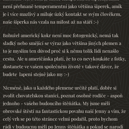
není přehnaně temperamentní jako většina šiperek, amík
je i více mazlivý a miluje úzký kontakt se svým člověkem,
naše šiperka nás vzala na milost až na stáří :-)
Bohužel americký kokr není moc fotogenický, nemá tak
sladký nebo smějící se výraz jako většina jiných plemen a
to je myslím ten důvod proč si k němu tolik lidí nenašlo
cestu. Ale u američánka platí, že to co nevykoukáte z fotky,
dostanete ve vašem společném životě v takové dávce, že
budete lapeni stejně jako my :-)
Nicméně, jako u každého plemene určitě platí, dobře si
zvolit chovatelskou stanici, poznat osobně rodiče - aspoň
jednoho - vašeho budoucího štěňátka. My jsme měli
obrovské štěstí na fantastickou povahu naší Jenny a vím, že
celý vrh se po této stránce velmi podařil, proto bychom
rádi v budoucnu měli po Jenny štěňátka a pokud se narodí