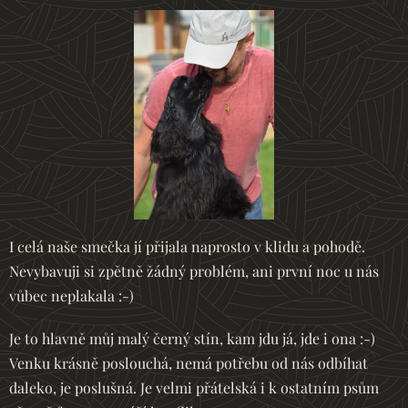
I celá naše smečka jí přijala naprosto v klidu a pohodě.
Nevybavuji si zpětně žádný problém, ani první noc u nás
vůbec neplakala :-)
Je to hlavně můj malý černý stín, kam jdu já, jde i ona :-)
Venku krásně poslouchá, nemá potřebu od nás odbíhat
daleko, je poslušná. Je velmi přátelská i k ostatním psům