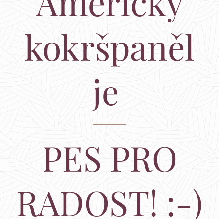
Americký
kokršpaněl
je
PES PRO
RADOST! :-)